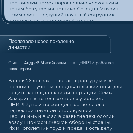
СОСТАВ СЕМЬИ
Замарин Ефим Соломонович
Отец
Начальник отдела снабжения
СТАЖ: 53 ГОДА
Замарина Татьяна Ефимовна
Дочь
Старший специалист
СТАЖ: 47 ЛЕТ
Замарин Михаил Ефимович
Сын
Ведущий научный сотрудник
СТАЖ: 39 ЛЕТ