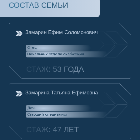
АО «Центральный научно-исследовательский
радиотехнический институт им. академика А.И.
Берга» — ведущий институт по радиолокации.
Первым руководителем института был
один из крупнейших ученых своего
времени, инженер-контр-адмирал
Аксель Иванович Берг, впоследствии