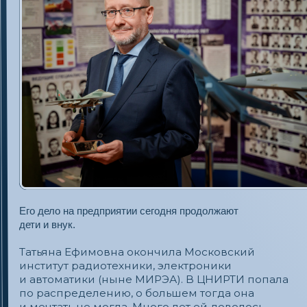
Замарин Михаил Ефимович
Ее брат, Михаил Ефимович, никогда
не сомневался ни в выборе профессии,
ни в месте работы. Престиж института
в то время был колоссальным, и, окончив
обучение, молодой инженер в 1986 году
с энтузиазмом приступил к работе. Начал
он с должности инженера и быстро
продвинулся по карьерной лестнице, став
ведущим инженером.
Занимался Замарин М. Е. вопросами создания
единых цифровых систем с временным
и пространственным управлением ресурсами
подавления, решающих одновременно задачи
обнаружения и анализа угрозы, а также
постановки помех параллельно нескольким
целям без участия летчика. Сегодня Михаил
Ефимович — ведущий научный сотрудник
и гордится наследником фамилии.
Поспевало новое поколение
династии
Сын — Андрей Михайлович — в ЦНИРТИ работает
инженером.