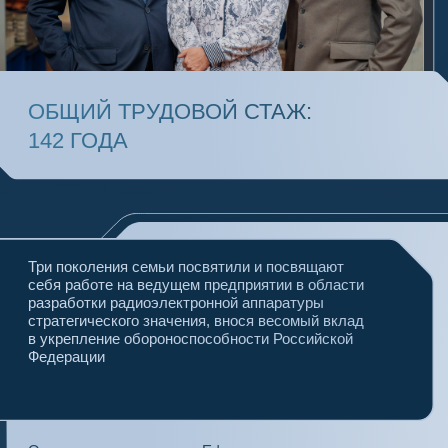
Три поколения семьи посвятили и посвящают
себя работе на ведущем предприятии в области
разработки радиоэлектронной аппаратуры
стратегического значения, внося весомый вклад
в укрепление обороноспособности Российской
Федерации
Основатель династии — Ефим
Соломонович — участник Великой
Отечественной войны.
Когда в 1943 году заработал ВНИИ-108, ему
исполнилось 18, и юношей он ушел на фронт.
В должности артиллериста-разведчика прошел
всю войну. После боевого ранения лечился
в госпитале, но догнал свою войсковую часть
и победу встречал в Берлине.
После демобилизации устроился в ЦНИИ
(ЦНИРТИ) и, поскольку за плечами было всего 8
классов, освоил рабочую специальность —
кладовщик отдела материально-технического
снабжения, правда, скоро вырос до начальника
отдела, в котором начинал трудовой путь.
Снабжению института он отдал всю жизнь