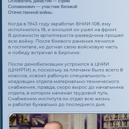
и работал буквально до последнего дня.
Его дело на предприятии сегодня продолжают
дети и внук.
Татьяна Ефимовна окончила Московский
институт радиотехники, электроники
и автоматики (ныне МИРЭА). В ЦНИРТИ попала
по распределению, о большем тогда она
и мечтать не могла. Много лет ей довелось
видеть Землю не только в горизонтальной
плоскости, но и наблюдать за ней сквозь облака
и даже в полной темноте, благодаря спутникам
дистанционного зондирования Земли.