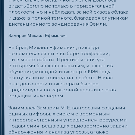
В свои 26 лет закончил аспирантуру и уже
накопил научно-исследовательский опыт для
защиты кандидатской диссертации. Семья
Замариных не только стояла у истоков
ЦНИРТИ, но и по сей день остается его
надежной научной опорой, внося
неоценимый вклад в развитие технологий
воздушно-космической обороны страны.
Их многолетний труд и преданность делу
служат живым примером преемственности
поколений и верности высоким
профессиональным идеалам, укрепляя
позиции предприятия как одного
из ключевых звеньев в обеспечении
безопасности Российской Федерации.