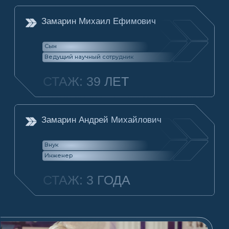
академик академии наук СССР, адмирал-
инженер, Герой Социалистического
Труда. Его имя институт с гордостью
носит по настоящее время.
Институт стал родоначальником отрасли,
занимающейся разработками в области
промышленной радиолокации
В середине 1950-х годов
Перед институтом встала новая задача —
исследование и разработка средств
радиоэлектронной борьбы (РЭБ). Это
направление вскоре стало ведущим
в работе института.
С началом освоения человеком космического
пространства
ЦНИРТИ занялся созданием аппаратуры
для мониторинга Земли из космоса.
В годы перестройки институт сохранил
свой научно-технический потенциал и по-
прежнему находится в ряду передовых
разработчиков изделий современной
техники для решения задач укрепления