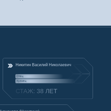
ин Василий Николаевич
Ж: 38 ЛЕТ
китина)
льевна
2 ГОДА