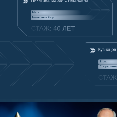
Внук
Спортсмен-инструкто
СТАЖ: 12