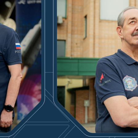
ный центр имени М. В. Хруничева» — одно из ведущих предприяти
шиностроительного завода им. М. В. Хруничева и Конструкторского б