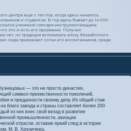
диция вспоминать эпоху беззаботного
зжают сотни его воспитанников, среди
то не просто династия,
преемственности поколений,
ости своему делу. Их общий стаж
да и страны составляет более 200
ес свой вклад в развитие
шленности, авиации
и, оставив яркий след в истории
ичева.