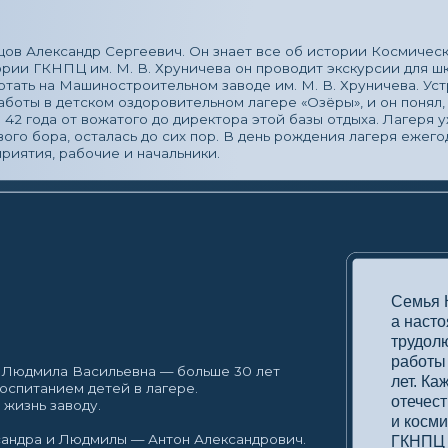
 от вожатого до директора этой базы отдыха. Лагеря уже нет, но тра
а, осталась до сих пор. В день рождения лагеря ежегодно сюда прие
 рабочие и начальники.
Семья Кузнецовых — э
а настоящий символ 
трудолюбия и преданн
работы на благо заво
ла Васильевна — больше 30 лет
лет. Каждый из них вн
ием детей в лагере.
отечественной промы
заводу.
и космической отрасл
и Людмилы — Антон Александрович.
ГКНПЦ им. М. В. Хрун
 игроком команды регби «Фили»,
 АО «ГКНПЦ им. М.В. Хруничева».