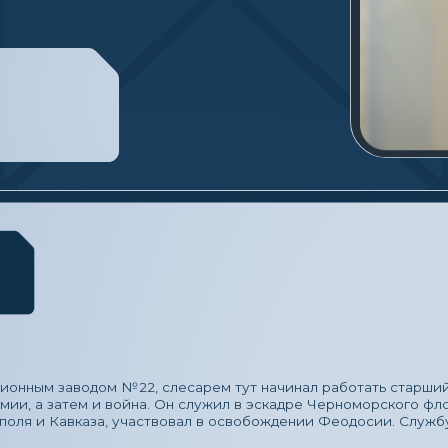
заводом № 22, слесарем тут начинал работать старший из Кузнецовых
затем и война. Он служил в эскадре Черноморского флота и принимал 
Кавказа, участвовал в освобождении Феодосии. Службу на Черномор
андр Сергеевич. Он знает все об истории Космического центра еще с
ПЦ им. М. В. Хруничева он проводит экскурсии для школьников и студ
на Машиностроительном заводе им. М. В. Хруничева. Устроился учени
детском оздоровительном лагере «Озёры», и он понял, что это и есть