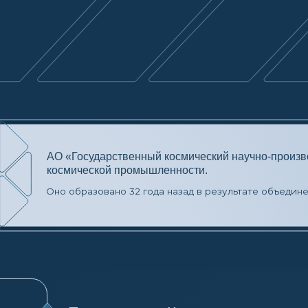
Предыстория Космического центра ухо
С того времени он сменил множество профилей и проше
Осенью 1941 года
Завод № 22 был эвакуирован в Казань. Оставшиеся в М
С декабря 1941 года
На месте прежнего завода стал работать завод № 23, н
В 1951 году
Рядом с заводом было организовано ОКБ Мясищева. С 
В 1960 году
Началась ракетно-космическая эпоха. Тяжёлые ракеты-