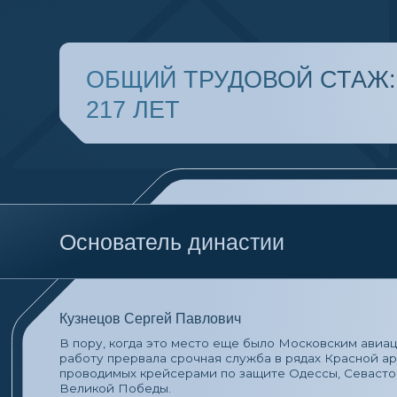
ОБЩИЙ ТРУДОВОЙ СТАЖ:
217 ЛЕТ
Основатель династии
Кузнецов Сергей Павлович
В пору, когда это место еще было Московским авиационным 
работу прервала срочная служба в рядах Красной армии, а 
проводимых крейсерами по защите Одессы, Севастополя и 
Великой Победы.
Кузнецов Александр Сергеевич
Современный представитель этой династии — Кузнецов Алекс
строительство автомобильного завода. В Музее истории ГКН
человек. В 1976 году Александр Сергеевич начал работать 
Но летом энергичного комсомольца привлекли для работы в 