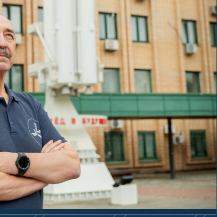
й российской ракетно-
юро «Салют».