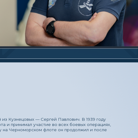
 — Сергей Павлович. В 1939 году
участие во всех боевых операциях,
ском флоте он продолжил и после
 тех пор, когда здесь началось
ентов. В год здесь бывает до 14 000
ком слесаря-инструментальщика.
 его призвание. Получил