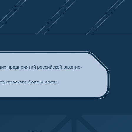
916 год
Б Туполева и Петлякова.
дировщиков.
, все модули орбитального комплекса