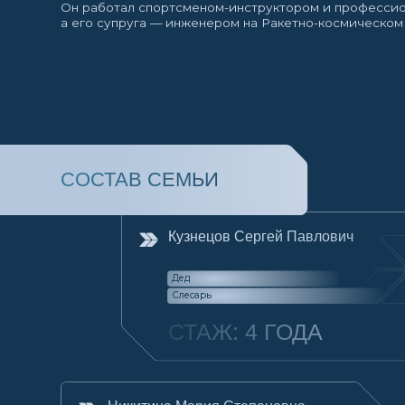
СОСТАВ СЕМЬИ
Кузнецов Сергей Павлович
Дед
Слесарь
СТАЖ: 4 ГОДА
Никитина Мария Степановна
Мать
Начальник бюро
СТАЖ: 40 ЛЕТ
Кузнецов Антон