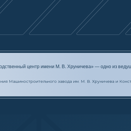
дит своими корнями в начало прошлого века — 1
л серию реорганизаций. Здесь выпускали машины, затем самолеты К 
оскве работники занимались ремонтом самолётов.
а котором выпускали бомбардировщики Ил-4 и Ту-2.
этого момента началось создание стратегических реактивных бомбар
носители, все отечественные орбитальные станции семейства «Салют»