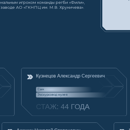
Кузнецов Александр Сергеевич
Никит
Сын
Отец
Экскурсовод музея
Кузнец
СТАЖ: 44 ГОДА
СТА
Акишин Николай Степанович
Кузнецова (Ни
Людмила Васи
Отчим
Дочь
Ведущий инженер-конструктор
Инженер
СТАЖ: 40 ЛЕТ
СТАЖ: 3
 Александрович
Кузнецова (Петрова)
Анна Юрьевна