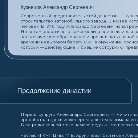
педагогическое образование и прошел путь длиной в 42 года
времени на высоком берегу Оки, в окружении соснового бор
которых — действующие и бывшие сотрудники предприятия,
Продолжение династии
Первая супруга Александра Сергеевича — Никитина Людми
проработала здесь инженером, а летом занималась воспитан
В ее родословной тоже немало родных, кто посвятил жизнь 
Частью «ГКНПЦ им. М.В. Хруничева» был и сын Александра 
Он работал спортсменом-инструктором и профессиональным
а его супруга — инженером на Ракетно-космическом заводе